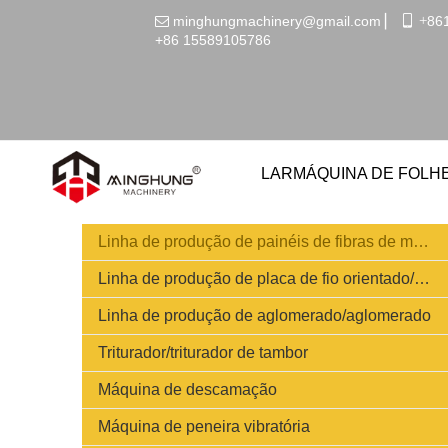
minghungmachinery@gmail.com
▏
 +
86

+86
15589105786
LAR
MÁQUINA DE FOLH
Linha de produção de painéis de fibras de média densidade/MDF
Linha de produção de placa de fio orientado/OSB
Linha de produção de aglomerado/aglomerado
Triturador/triturador de tambor
Máquina de descamação
Máquina de peneira vibratória