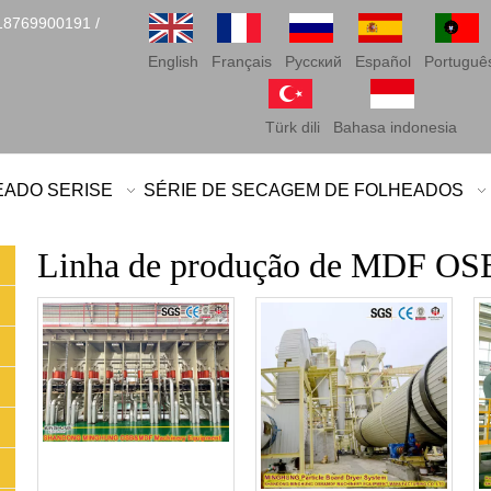
18769900191 /
English
Français
Pусский
Español
Portuguê
Türk dili
Bahasa indonesia
EADO SERISE
SÉRIE DE SECAGEM DE FOLHEADOS
Linha de produção de MDF OS