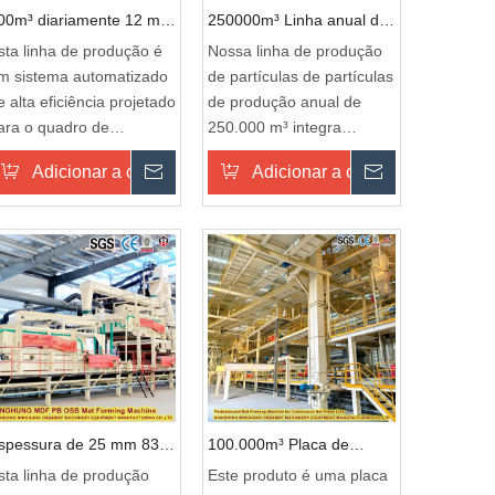
00m³ diariamente 12 mm
250000m³ Linha anual de
e espessura com
produção de partículas de
sta linha de produção é
Nossa linha de produção
lassificação de partículas
pinheiro
m sistema automatizado
de partículas de partículas
e incêndio equipamento
e alta eficiência projetado
de produção anual de
e produção
ara o quadro de
250.000 m³ integra
artículas retardadoras de
tecnologia avançada e
rito
Adicionar a cesta
Inquérito
Adicionar a cesta
Inquérito
ogo, com uma saída
design altamente
iária de 600 metros
automatizado, adaptado
úbicos e capaz de
para fabricação em larga
roduzir estavelmente as
escala e eficiente de
lacas de 12 mm de
placas de partículas de
hama com espessura. A
alta qualidade. Utilizando
inha adota a tecnologia
madeira de pinheiro
rensada contínua e um
premium como matéria-
istema de adição de
prima, o processo de
etardador de chama
produção inclui lascas,
reciso, garantindo a
secagem, triagem,
spessura de 25 mm 830
100.000m³ Placa de
onformidade com os
colagem, formação,
g/m³ HDF Linha de
partícula anual à prova de
sta linha de produção
Este produto é uma placa
adrões internacionais de
prensagem a quente e
rodução
trincas