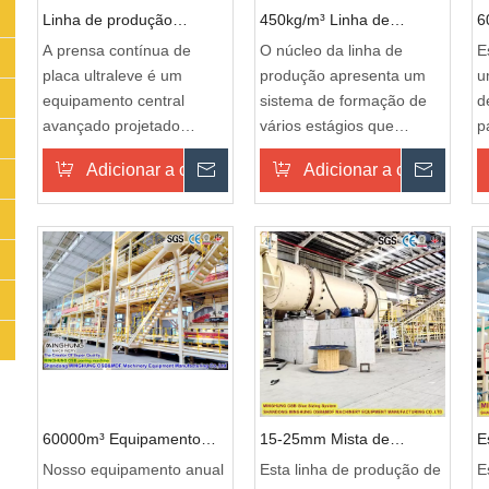
Linha de produção
450kg/m³ Linha de
6
contínua máquinas da
produção de partículas
d
A prensa contínua de
O núcleo da linha de
E
imprensa da placa
leves com 500m³anual
c
placa ultraleve é ​​um
produção apresenta um
u
ultraleve da placa de
d
equipamento central
sistema de formação de
d
painel
d
avançado projetado
vários estágios que
p
especificamente para a
controla com precisão a
p
Adicionar a cesta
Inquérito
Adicionar a cesta
Inqué
produção de painéis à
estrutura das densas
f
base de madeira
camadas de superfície e
d
ultraleves e de baixa
uma camada de núcleo
c
densidade, como painéis
solta. Isso garante que as
p
de fibra ultraleves e
placas mantenham
p
aglomerados leves.
nivelamento e força
c
Incorporando tecnologias
mecânica suficientes
l
inovadoras de controle de
enquanto atingem
p
pressão e temperatura,
extrema peso leve. O
s
esta máquina reduz
sistema integra
r
significativamente a
equipamentos avançados
p
60000m³ Equipamento
15-25mm Mista de
E
densidade do produto, ao
de secagem, colagem,
c
anual de produção de
produção de madeira
k
Nosso equipamento anual
Esta linha de produção de
E
mesmo tempo que
prensagem e lixamento,
p
OSB de baixo custo
mista
p