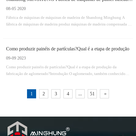
08-05 2020
Fábrica de máquinas de máquinas de madeira de Shandong Minghung A
fábrica de máquinas de madeira produz máquinas de madeira compensada em
Linyi City City, China, dedicada a fornecer máquinas de alta qualidade e
máquinas adequadas, máquinas de folheado, máquina de carne de madeira,
máquina de splicing de folheado.
Como produzir painéis de partículas?Qual é a etapa de produção
09-09 2023
Como produzir painéis de partículas?Qual é a etapa de produção da
fabricação de aglomerado?Introdução:O aglomerado, também conhecido
como aglomerado, é um material versátil e econômico, amplamente utilizado
nas indústrias de construção e móveis.É feito comprimindo partículas de
1
2
3
4
...
51
»
madeira e adesivo juntos