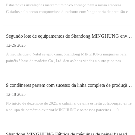
Estas novas instalações marcam um novo começo para a nossa empresa.
Guiados pelo nosso compromisso duradouro com 'engenharia de precisão e
qualidade em primeiro lugar', estamos agora mais bem equipados do que
nunca para fornecer soluções de máquinas eficientes, duráveis ​​e inovadoras
para a indústria mundial de painéis derivados de madeira.
Segundo lote de equipamentos de Shandong MINGHUNG enviado com sucesso
12-26 2025
À medida que o Natal se aproxima, Shandong MINGHUNG máquinas para
painéis à base de madeira Co., Ltd. deu as boas-vindas a outro pico nas
remessas.
9 contêineres partem com sucesso da linha completa de produção de compensado da MINGHUNG
12-18 2025
No início de dezembro de 2025, o culminar de uma estreita colaboração entre
a equipa de comércio exterior MINGHUNG e os nossos parceiros — 9
contentores totalmente carregados com o equipamento principal para uma
linha de produção de contraplacado.
Shandong MINGHUNG Fábrica de máquinas de painel baseada em madeira