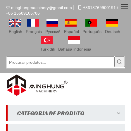
minghungmachinery@gmail.com
▏
 +
8618769900191 /

+86
15589105786
English
Français
Pусский
Español
Português
Deutsch
Türk dili
Bahasa indonesia
CATEGORIA DE PRODUTO