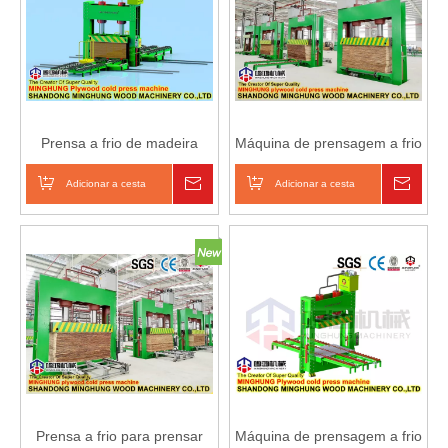
Prensa a frio de madeira
Máquina de prensagem a frio
compensada pré-prensada
400t 500t 600t para
500t
fabricação de compensado
Adicionar a cesta
Inquérito
Adicionar a cesta
Inqué
Prensa a frio para prensar
Máquina de prensagem a frio