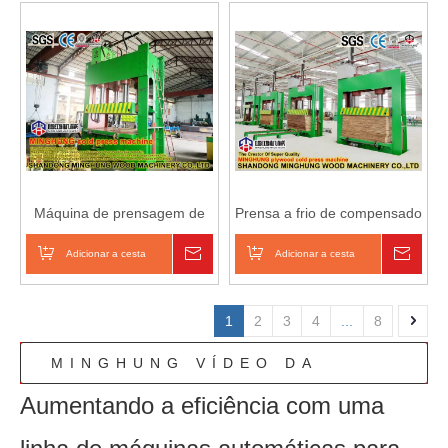
Máquina de prensagem de
Prensa a frio de compensado
madeira compensada da
de 500 toneladas com
máquina de prensagem a frio
abertura máxima de 1800
Adicionar a cesta
Inquérito
Adicionar a cesta
Inqué
mm
1
2
3
4
...
8
MINGHUNG VÍDEO DA
Aumentando a eficiência com uma
LINHA DE PRODUÇÃO
AUTOMÁTICA DE