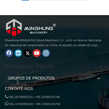
Shandong MINGHUNG Wood Machinery Co., Ltd é um famoso fabricante
de máquinas de compensado na China, localizado na cidade de Linyi.
Navegação Rápida
GRUPOS DE PRODUTOS
CONTATE-NOS

+86-18769900191 / +86-15589105786

+86-18769900191 / +86-15589105786