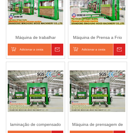
Máquina de trabalhar
Máquina de Prensa a Frio
madeira para placa de
para Madeira Compensada
compensado pré-impressa
com Pressão de 500t
Adicionar a cesta
Inquérito
Adicionar a cesta
Inqué
laminação de compensado
Máquina de prensagem de
prensagem a frio
madeira compensada