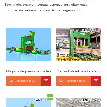
Bem-vindo, entre em contato conosco para obter mais
informações sobre a máquina de prensagem a frio.
Máquina de prensagem a frio
Prensa Hidráulica a Frio 500t
de madeira compensada
para Fabricação de
com carga e descarga
Compensados
Adicionar a cesta
Inquérito
Adicionar a cesta
Inqué
automática de máquina de
pré-prensa de madeira
compensada