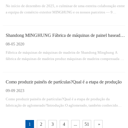
No início de dezembro de 2025, o culminar de uma estreita colaboração entre
a equipa de comércio exterior MINGHUNG e os nossos parceiros — 9
contentores totalmente carregados com o equipamento principal para uma
linha de produção de contraplacado.
Shandong MINGHUNG Fábrica de máquinas de painel baseada em madeira
08-05 2020
Fábrica de máquinas de máquinas de madeira de Shandong Minghung A
fábrica de máquinas de madeira produz máquinas de madeira compensada em
Linyi City City, China, dedicada a fornecer máquinas de alta qualidade e
máquinas adequadas, máquinas de folheado, máquina de carne de madeira,
máquina de splicing de folheado.
Como produzir painéis de partículas?Qual é a etapa de produção
09-09 2023
Como produzir painéis de partículas?Qual é a etapa de produção da
fabricação de aglomerado?Introdução:O aglomerado, também conhecido
como aglomerado, é um material versátil e econômico, amplamente utilizado
nas indústrias de construção e móveis.É feito comprimindo partículas de
1
2
3
4
...
51
»
madeira e adesivo juntos