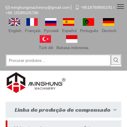
minghungmachinery@gmail.com
▏
 +
8618769900191 /

+86
15589105786
English
Français
Pусский
Español
Português
Deutsch
Türk dili
Bahasa indonesia
Linha de produção de compensado