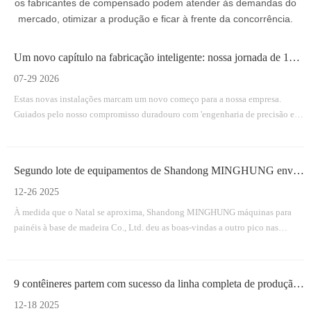
os fabricantes de compensado podem atender às demandas do
mercado, otimizar a produção e ficar à frente da concorrência.
Um novo capítulo na fabricação inteligente: nossa jornada de 18 meses para uma instalação totalmente nova
07-29 2026
Estas novas instalações marcam um novo começo para a nossa empresa.
Guiados pelo nosso compromisso duradouro com 'engenharia de precisão e
qualidade em primeiro lugar', estamos agora mais bem equipados do que
nunca para fornecer soluções de máquinas eficientes, duráveis ​​e inovadoras
para a indústria mundial de painéis derivados de madeira.
Segundo lote de equipamentos de Shandong MINGHUNG enviado com sucesso
12-26 2025
À medida que o Natal se aproxima, Shandong MINGHUNG máquinas para
painéis à base de madeira Co., Ltd. deu as boas-vindas a outro pico nas
remessas.
9 contêineres partem com sucesso da linha completa de produção de compensado da MINGHUNG
12-18 2025