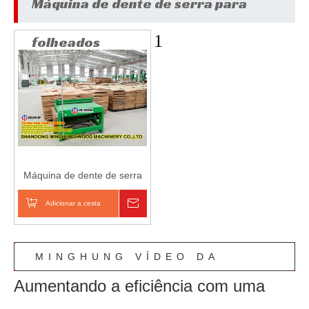
Máquina de dente de serra para
1
folheados
Máquina de dente de serra
para folheados
Adicionar a cesta
Inquérito
MINGHUNG VÍDEO DA
Aumentando a eficiência com uma
LINHA DE PRODUÇÃO