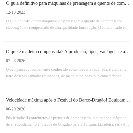
O guia definitivo para máquinas de prensagem a quente de compensado: fabricação de compensado de alta qualidade
12-13 2023
O guia definitivo para máquinas de prensagem a quente de compensado:
elaboração de compensado de alta qualidade Introdução: O compensado é
um material versátil e amplamente utilizado em diversos setores, desde a
construção até a fabricação de móveis.Nos bastidores, as máquinas de
prensagem a quente de compensado desempenham um papel crucial no
O que é madeira compensada? A produção, tipos, vantagens e aplicações do compensado
processo de produção
07-23 2026
O compensado, comumente conhecido como madeira laminada, é um painel
feito de finas camadas (folheados) de madeira coladas. Sua característica
definidora é que a granulação das camadas adjacentes é orientada
perpendicularmente entre si.
Velocidade máxima após o Festival do Barco-Dragão! Equipamento de compensado do cliente turco definiu Sai
06-29 2026
Pós-feriado: 4 contêineres de prensas de compensado, laminador e máquina
de arredondamento enviados de Qingdao para a Turquia. Lixadeira, serra de
borda e empilhador agora em produção - entrega dentro do prazo garantida.