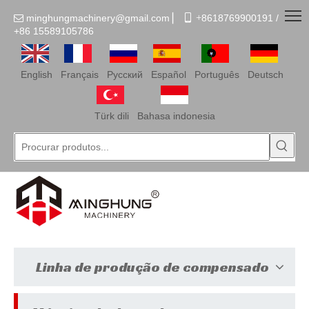
minghungmachinery@gmail.com
▏
 +
8618769900191 /

+86
15589105786
English
Français
Pусский
Español
Português
Deutsch
Türk dili
Bahasa indonesia
Linha de produção de compensado