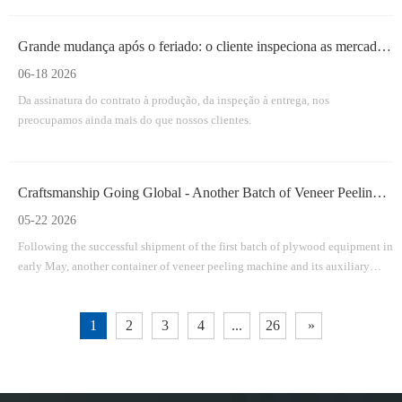
Suporte completo à linha de produção, de ponta a ponta.
Grande mudança após o feriado: o cliente inspeciona as mercadorias pessoalmente - nossas máquinas de compensado estão prontas para envio!
06-18 2026
Da assinatura do contrato à produção, da inspeção à entrega, nos
preocupamos ainda mais do que nossos clientes.
Craftsmanship Going Global - Another Batch of Veneer Peeling Machine & Auxiliary Equipment Shipped To Qingdao Port
05-22 2026
Following the successful shipment of the first batch of plywood equipment in
early May, another container of veneer peeling machine and its auxiliary
facilities was smoothly dispatched to Qingdao Port on May 21. The
equipment will soon be shipped overseas and delivered to the customer.
1
2
3
4
...
26
»