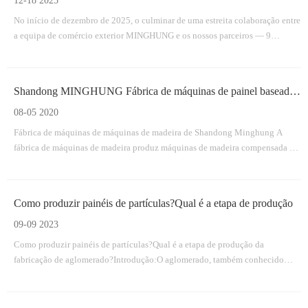
12-18 2025
No início de dezembro de 2025, o culminar de uma estreita colaboração entre
a equipa de comércio exterior MINGHUNG e os nossos parceiros — 9
contentores totalmente carregados com o equipamento principal para uma
linha de produção de contraplacado.
Shandong MINGHUNG Fábrica de máquinas de painel baseada em madeira
08-05 2020
Fábrica de máquinas de máquinas de madeira de Shandong Minghung A
fábrica de máquinas de madeira produz máquinas de madeira compensada em
Linyi City City, China, dedicada a fornecer máquinas de alta qualidade e
máquinas adequadas, máquinas de folheado, máquina de carne de madeira,
máquina de splicing de folheado.
Como produzir painéis de partículas?Qual é a etapa de produção
09-09 2023
Como produzir painéis de partículas?Qual é a etapa de produção da
fabricação de aglomerado?Introdução:O aglomerado, também conhecido
como aglomerado, é um material versátil e econômico, amplamente utilizado
nas indústrias de construção e móveis.É feito comprimindo partículas de
madeira e adesivo juntos