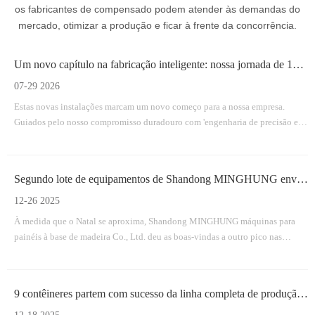
os fabricantes de compensado podem atender às demandas do
mercado, otimizar a produção e ficar à frente da concorrência.
Um novo capítulo na fabricação inteligente: nossa jornada de 18 meses para uma instalação totalmente nova
07-29 2026
Estas novas instalações marcam um novo começo para a nossa empresa.
Guiados pelo nosso compromisso duradouro com 'engenharia de precisão e
qualidade em primeiro lugar', estamos agora mais bem equipados do que
nunca para fornecer soluções de máquinas eficientes, duráveis ​​e inovadoras
para a indústria mundial de painéis derivados de madeira.
Segundo lote de equipamentos de Shandong MINGHUNG enviado com sucesso
12-26 2025
À medida que o Natal se aproxima, Shandong MINGHUNG máquinas para
painéis à base de madeira Co., Ltd. deu as boas-vindas a outro pico nas
remessas.
9 contêineres partem com sucesso da linha completa de produção de compensado da MINGHUNG