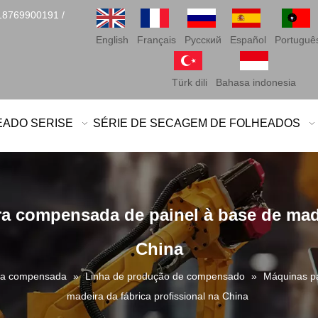
18769900191 /
English
Français
Pусский
Español
Portuguê
Türk dili
Bahasa indonesia
EADO SERISE
SÉRIE DE SECAGEM DE FOLHEADOS
a compensada de painel à base de made
China
ra compensada
»
Linha de produção de compensado
»
Máquinas pa
madeira da fábrica profissional na China