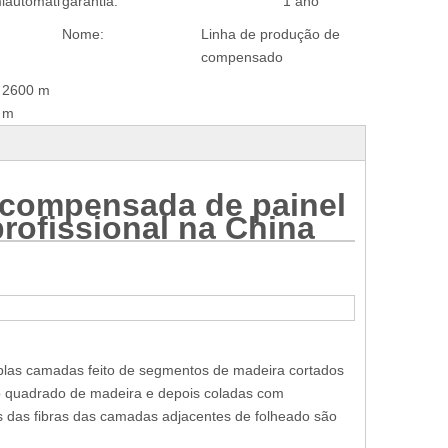
iautomáti
garantia:
1 ano
Nome:
Linha de produção de
compensado
2600 m
m
 compensada de painel
profissional na China
plas camadas feito de segmentos de madeira cortados
to quadrado de madeira e depois coladas com
 das fibras das camadas adjacentes de folheado são