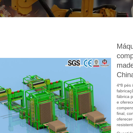
Máqu
comp
madei
Chin
4*8 pés
fabrica
fábrica 
e oferec
compens
final, c
oferecer
resistent