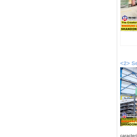
<2> S
caracter