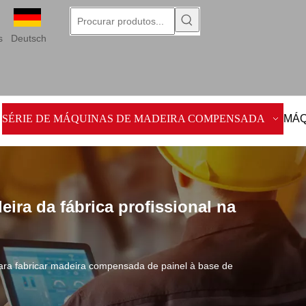
s
Deutsch
SÉRIE DE MÁQUINAS DE MADEIRA COMPENSADA
MÁQ
ira da fábrica profissional na
ra fabricar madeira compensada de painel à base de