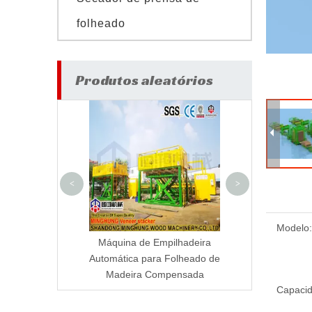
folheado
Produtos aleatórios
Máquina de prens
de madeira com
500 toneladas
Fabricante má
minghu
<
>
Modelo:
nte de melamina
Máquina de Empilhadeira
rica profissional
Automática para Folheado de
 China
Madeira Compensada
Capacid