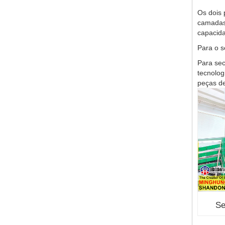
Os dois 
camadas
capacid
Para o s
Para sec
tecnolog
peças de
Se