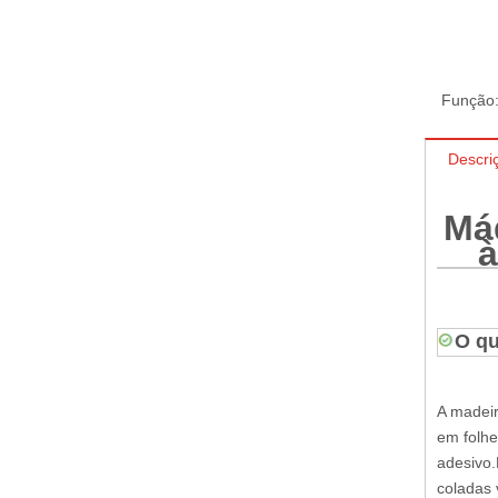
Função
Descri
Má
à
O q
A madeir
em folhe
adesivo.
coladas 