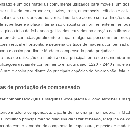
sado é um dos materiais comumente utilizados para móveis, um dos t
er utilizado em aeronaves, navios, trens, automóveis, edifícios e c
colando-se uns aos outros verticalmente de acordo com a direção das
de superfície e a placa interna são dispostas uniformemente em ambo
a placa feita de folheados gelificados cruzados na direção das fibras
úmero de camadas geralmente é ímpar e algumas possuem números par
ções vertical e horizontal é pequena.Os tipos de madeira compensad
ada e assim por diante.Madeira compensada pode prejudicar
 a taxa de utilização da madeira e é a principal forma de economizar m
ificações usuais de comprimento e largura são: 1220 × 2440 mm, e as 
18 mm e assim por diante.As principais espécies de árvores são: faia, c
pas de produção de compensado
zer compensado?Quais máquinas você precisa?Como escolher a máq
zendo madeira compensada, a partir de matéria-prima madeira → Mad
es, incluindo principalmente: Máquina de fazer folheado, Máquina de 
 acordo com o tamanho do compensado, espessura, espécie de madeira