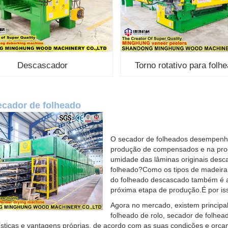
Descascador
Torno rotativo para folh
ecador de folheado
O secador de folheados desempenha
produção de compensados ​​e na pr
umidade das lâminas originais desc
folheado?Como os tipos de madeira
do folheado descascado também é al
próxima etapa de produção.É por is
Agora no mercado, existem principa
folheado de rolo, secador de folhe
ísticas e vantagens próprias, de acordo com as suas condições e orç