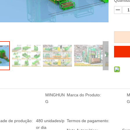
Quantid
agem a frio
Lixadeira para calibração de
Lixadeira de corr
pensada de
compensado
larga/máquinas p
 da China
compensado/lixadeir
quina de
compensado
ng
MINGHUN
Marca do Produto:
M
G
G
ade de produção:
480 unidades/p
Termos de pagamento:
or dia