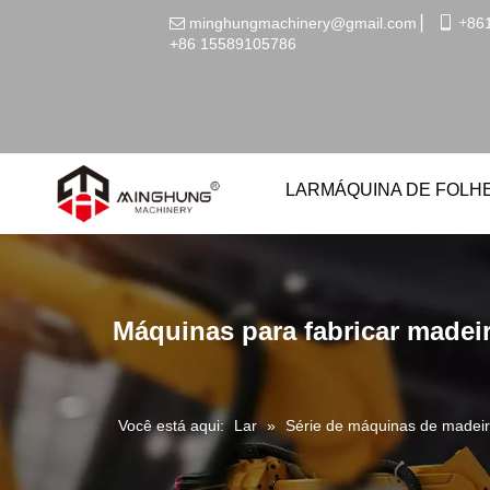
minghungmachinery@gmail.com
▏
 +
86

+86
15589105786
LAR
MÁQUINA DE FOLH
Máquinas para fabricar madeir
Você está aqui:
Lar
»
Série de máquinas de madei