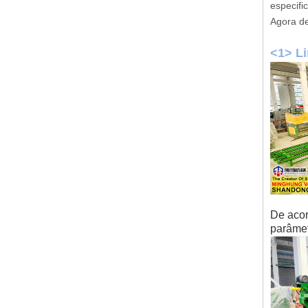
especifi
Agora d
<1> L
De acor
parâmet