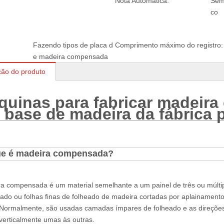
Nota Automática:
Sem
co
:
Fazendo tipos de placa d
Comprimento máximo do registro:
e madeira compensada
ção do produto
quinas para fabricar madeira
 base de madeira da fábrica 
ue é madeira compensada?
a compensada é um material semelhante a um painel de três ou múlti
ado ou folhas finas de folheado de madeira cortadas por aplainamen
Normalmente, são usadas camadas ímpares de folheado e as direções
verticalmente umas às outras.