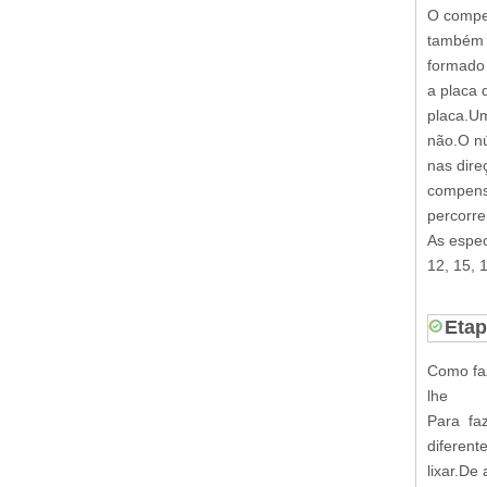
O compen
também s
formado 
a placa 
placa.Um
não.O n
nas dire
compens
percorre
As espec
12, 15, 
Eta
Como fa
lhe
Para fa
diferent
lixar.De