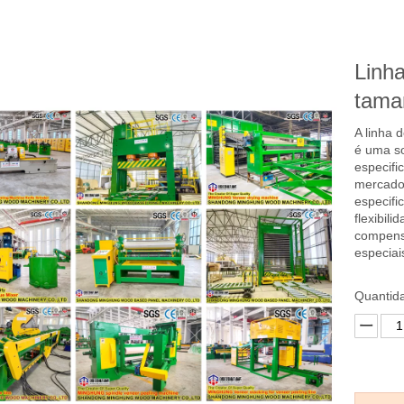
Linh
tama
A linha 
é uma so
especifi
mercado.
especifi
flexibil
compens
especiai
Quantid