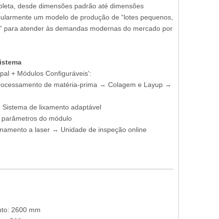
leta, desde dimensões padrão até dimensões
ticularmente um modelo de produção de “lotes pequenos,
ida” para atender às demandas modernas do mercado por
istema
ipal + Módulos Configuráveis':
 Processamento de matéria-prima → Colagem e Layup →
→ Sistema de lixamento adaptável
os parâmetros do módulo
ionamento a laser → Unidade de inspeção online
to: 2600 mm