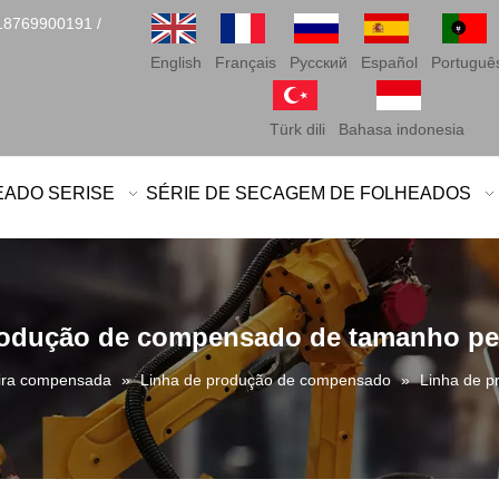
18769900191 /
English
Français
Pусский
Español
Portuguê
Türk dili
Bahasa indonesia
EADO SERISE
SÉRIE DE SECAGEM DE FOLHEADOS
rodução de compensado de tamanho per
ira compensada
»
Linha de produção de compensado
»
Linha de p