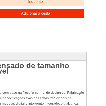
Inquérito
Adicionar a cesta
s para
Torno de corte de peeling
Máquina de Prensa a Fri
s de
rotativo de 8 pés para
800t para Máquina de
máquina de processamento
Madeira Compensada
de toras de madeira
ensado de tamanho
vel
a com base na filosofia central de design de 'Fabricação
e especificações fixas das linhas tradicionais de
odular, digital e inteligente integrado, ela alcança