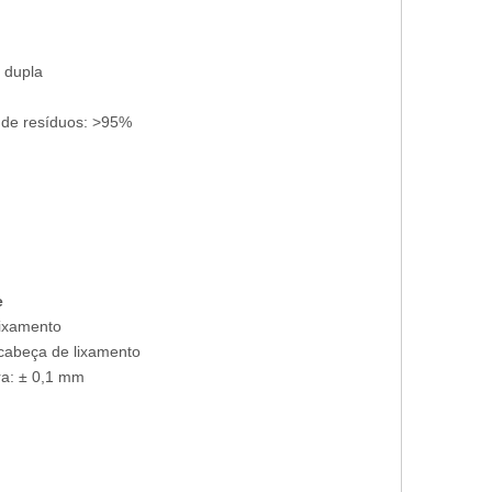
 dupla
de resíduos: >95%
e
lixamento
cabeça de lixamento
ra: ± 0,1 mm