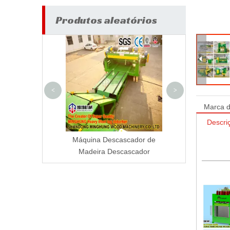
Produtos aleatórios
Máquina CN
descascar fol
madeira para 
Rússi
<
>
Marca d
Descri
 de folheado
Máquina Descascador de
Madeira Descascador