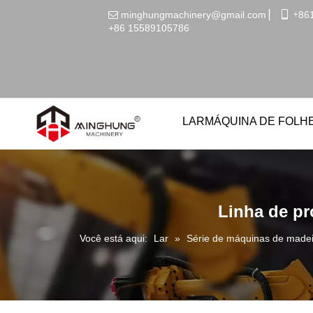
minghungmachinery@gmail.com
▏
 +
86

+86
15589105786
LAR
MÁQUINA DE FOLH
Linha de p
Você está aqui:
Lar
»
Série de máquinas de made