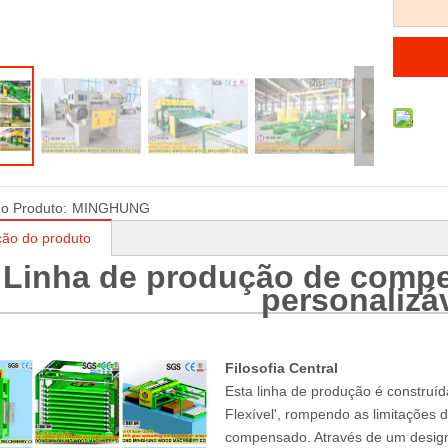
C para
Máquina de Prensa a Frio
Retificadora de faca
heados de
para Madeira Compensada
fábrica de folheado
a Turquia
500t
madeira
a
o Produto:
MINGHUNG
ção do produto
Linha de produção de comp
personalizá
Filosofia Central
Esta linha de produção é construíd
Flexível', rompendo as limitações d
compensado. Através de um design m